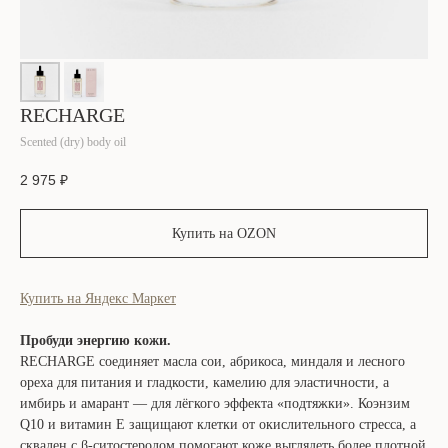
RECHARGE
Scented (dry) body oil
2 975
₽
Купить на OZON
Купить на Яндекс Маркет
Пробуди энергию кожи.
RECHARGE соединяет масла сои, абрикоса, миндаля и лесного
ореха для питания и гладкости, камелию для эластичности, а
имбирь и амарант — для лёгкого эффекта «подтяжки». Коэнзим
Q10 и витамин Е защищают клетки от окислительного стресса, а
сквален с β-ситостеролом помогают коже выглядеть более плотной