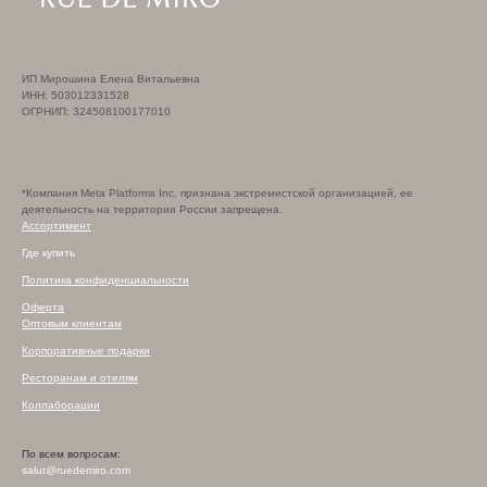
ИП Мирошина Елена Витальевна
ИНН: 503012331528
ОГРНИП: 324508100177010
*Компания Meta Platforms Inc. признана экстремистской организацией, ее
деятельность на территории России запрещена.
Ассортимент
Где купить
Политика конфиденциальности
Оферта
Оптовым клиентам
Корпоративные подарки
Ресторанам и отелям
Коллаборации
По всем вопросам:
salut@ruedemiro.com